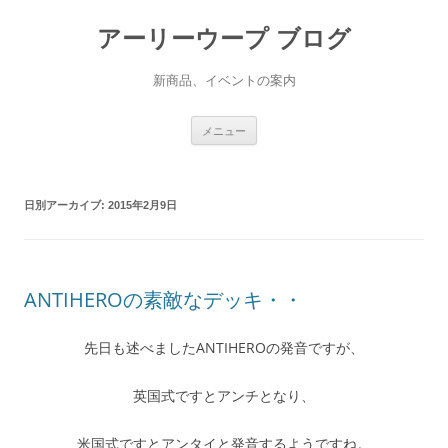
アーリーウープ ブログ
新商品、イベントの案内
コ
メニュー
ン
テ
ン
ツ
へ
ス
日別アーカイブ:
2015年2月9日
キ
ッ
プ
ANTIHEROの素敵なデッキ・・
先日も述べましたANTIHEROの発音ですが、
英国式ですとアンチとなり、
米国式ですとアンタイと発音するようですね。