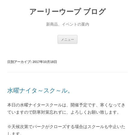
アーリーウープ ブログ
新商品、イベントの案内
コ
メニュー
ン
テ
ン
ツ
へ
ス
日別アーカイブ:
2017年10月18日
キ
ッ
プ
水曜ナイタ～スク～ル。
本日の水曜ナイタースクールは、開催予定です、寒くなってき
ていますので防寒対策忘れずに、よろしくお願い致します。
※天候次第でパークがクローズする場合はスクールも中止いた
します。