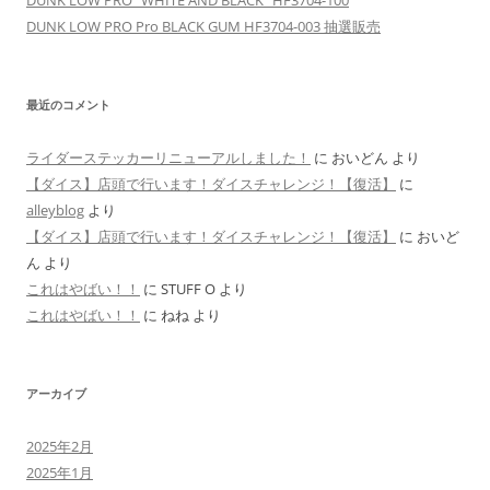
DUNK LOW PRO “WHITE AND BLACK” HF3704-100
DUNK LOW PRO Pro BLACK GUM HF3704-003 抽選販売
最近のコメント
ライダーステッカーリニューアルしました！
に
おいどん
より
【ダイス】店頭で行います！ダイスチャレンジ！【復活】
に
alleyblog
より
【ダイス】店頭で行います！ダイスチャレンジ！【復活】
に
おいど
ん
より
これはやばい！！
に
STUFF O
より
これはやばい！！
に
ねね
より
アーカイブ
2025年2月
2025年1月