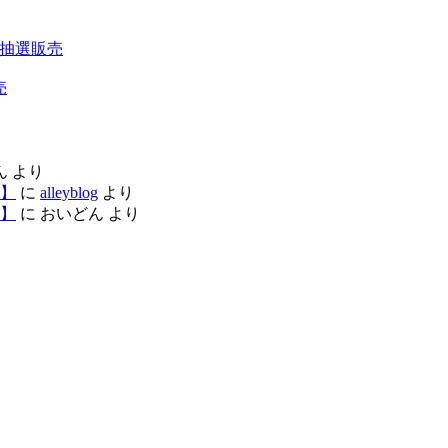
200 抽選販売
売
ん
より
】
に
alleyblog
より
】
に
おいどん
より