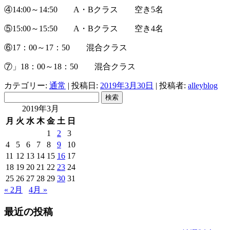
④14:00～14:50 A・Bクラス 空き5名
⑤15:00～15:50 A・Bクラス 空き4名
⑥17：00～17：50 混合クラス
⑦」18：00～18：50 混合クラス
カテゴリー:
通常
| 投稿日:
2019年3月30日
|
投稿者:
alleyblog
検
索:
2019年3月
月
火
水
木
金
土
日
1
2
3
4
5
6
7
8
9
10
11
12
13
14
15
16
17
18
19
20
21
22
23
24
25
26
27
28
29
30
31
« 2月
4月 »
最近の投稿