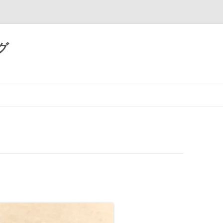
グ
コ
ン
テ
ン
ツ
へ
ス
キ
ッ
プ