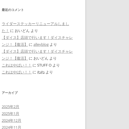
最近のコメント
ライダーステッカーリニューアルしまし
た！
に
おいどん
より
【ダイス】店頭で行います！ダイスチャレ
ンジ！【復活】
に
alleyblog
より
【ダイス】店頭で行います！ダイスチャレ
ンジ！【復活】
に
おいどん
より
これはやばい！！
に
STUFF O
より
これはやばい！！
に
ねね
より
アーカイブ
2025年2月
2025年1月
2024年12月
2024年11月