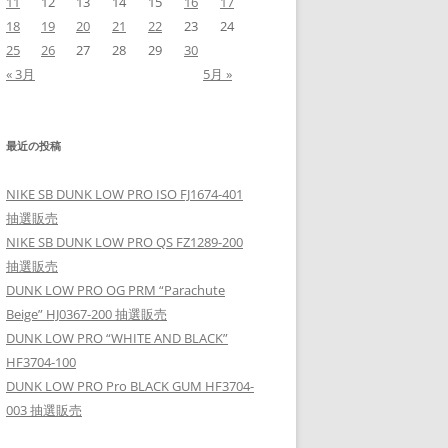
11
12
13
14
15
16
17
18
19
20
21
22
23
24
25
26
27
28
29
30
« 3月
5月 »
最近の投稿
NIKE SB DUNK LOW PRO ISO FJ1674-401
抽選販売
NIKE SB DUNK LOW PRO QS FZ1289-200
抽選販売
DUNK LOW PRO OG PRM “Parachute
Beige” HJ0367-200 抽選販売
DUNK LOW PRO “WHITE AND BLACK”
HF3704-100
DUNK LOW PRO Pro BLACK GUM HF3704-
003 抽選販売