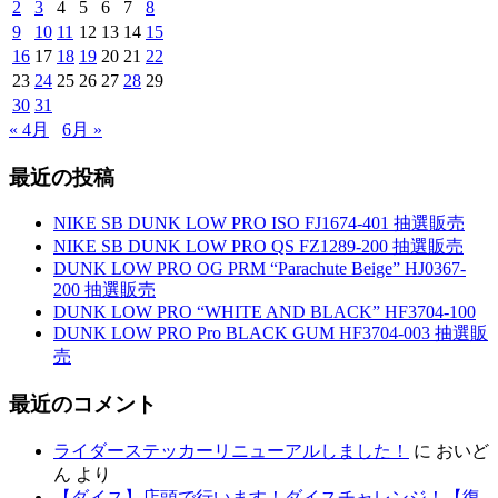
2
3
4
5
6
7
8
9
10
11
12
13
14
15
16
17
18
19
20
21
22
23
24
25
26
27
28
29
30
31
« 4月
6月 »
最近の投稿
NIKE SB DUNK LOW PRO ISO FJ1674-401 抽選販売
NIKE SB DUNK LOW PRO QS FZ1289-200 抽選販売
DUNK LOW PRO OG PRM “Parachute Beige” HJ0367-
200 抽選販売
DUNK LOW PRO “WHITE AND BLACK” HF3704-100
DUNK LOW PRO Pro BLACK GUM HF3704-003 抽選販
売
最近のコメント
ライダーステッカーリニューアルしました！
に
おいど
ん
より
【ダイス】店頭で行います！ダイスチャレンジ！【復