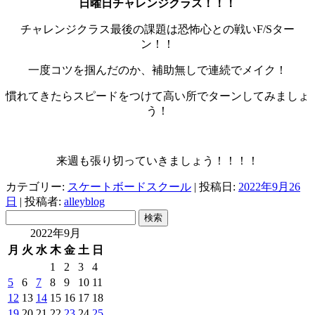
日曜日チャレンジクラス！！！
チャレンジクラス最後の課題は恐怖心との戦いF/Sター
ン！！
一度コツを掴んだのか、補助無しで連続でメイク！
慣れてきたらスピードをつけて高い所でターンしてみましょ
う！
来週も張り切っていきましょう！！！！
カテゴリー:
スケートボードスクール
| 投稿日:
2022年9月26
日
|
投稿者:
alleyblog
検
索:
2022年9月
月
火
水
木
金
土
日
1
2
3
4
5
6
7
8
9
10
11
12
13
14
15
16
17
18
19
20
21
22
23
24
25