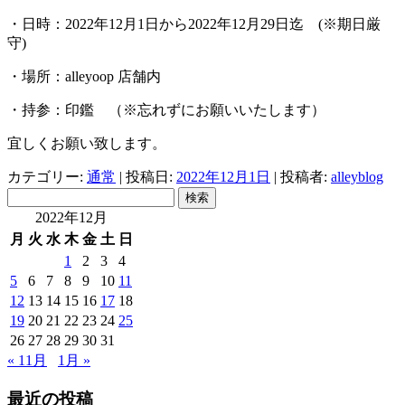
・日時：2022年12月1日から2022年12月29日迄 (※期日厳
守)
・場所：alleyoop 店舗内
・持参：印鑑 （※忘れずにお願いいたします）
宜しくお願い致します。
カテゴリー:
通常
| 投稿日:
2022年12月1日
|
投稿者:
alleyblog
検
索:
2022年12月
月
火
水
木
金
土
日
1
2
3
4
5
6
7
8
9
10
11
12
13
14
15
16
17
18
19
20
21
22
23
24
25
26
27
28
29
30
31
« 11月
1月 »
最近の投稿