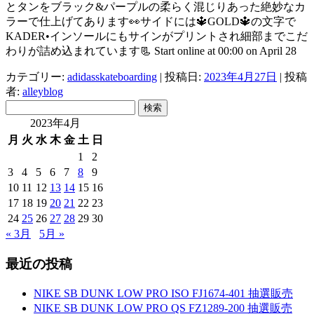
とタンをブラック&パープルの柔らく混じりあった絶妙なカ
ラーで仕上げてあります👀サイドには🔱GOLD🔱の文字で
KADER•インソールにもサインがプリントされ細部までこだ
わりが詰め込まれています📃 Start online at 00:00 on April 28
カテゴリー:
adidasskateboarding
| 投稿日:
2023年4月27日
|
投稿
者:
alleyblog
検
索:
2023年4月
月
火
水
木
金
土
日
1
2
3
4
5
6
7
8
9
10
11
12
13
14
15
16
17
18
19
20
21
22
23
24
25
26
27
28
29
30
« 3月
5月 »
最近の投稿
NIKE SB DUNK LOW PRO ISO FJ1674-401 抽選販売
NIKE SB DUNK LOW PRO QS FZ1289-200 抽選販売