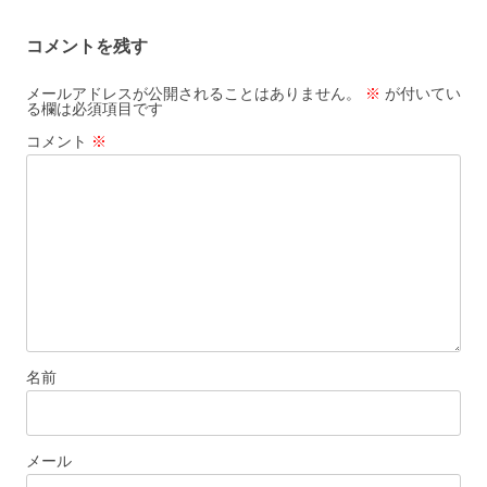
ナ
コメントを残す
ビ
ゲ
メールアドレスが公開されることはありません。
※
が付いてい
る欄は必須項目です
ー
コメント
※
シ
ョ
ン
名前
メール