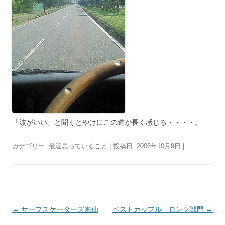
「波がいい」と聞くとやけにこの道が長く感じる・・・・。
カテゴリー:
最近思っていること
| 投稿日:
2006年10月9日
|
投
←
サーフスケーターズ来仙
ベストカップル ロング部門
→
稿