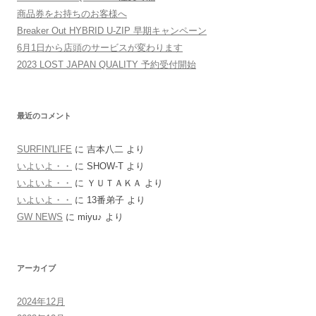
商品券をお持ちのお客様へ
Breaker Out HYBRID U-ZIP 早期キャンペーン
6月1日から店頭のサービスが変わります
2023 LOST JAPAN QUALITY 予約受付開始
最近のコメント
SURFIN'LIFE
に
吉本八二
より
いよいよ・・
に
SHOW-T
より
いよいよ・・
に
ＹＵＴＡＫＡ
より
いよいよ・・
に
13番弟子
より
GW NEWS
に
miyu♪
より
アーカイブ
2024年12月