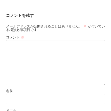
稿
ナ
コメントを残す
ビ
ゲ
メールアドレスが公開されることはありません。
※
が付いてい
る欄は必須項目です
ー
コメント
※
シ
ョ
ン
名前
メール