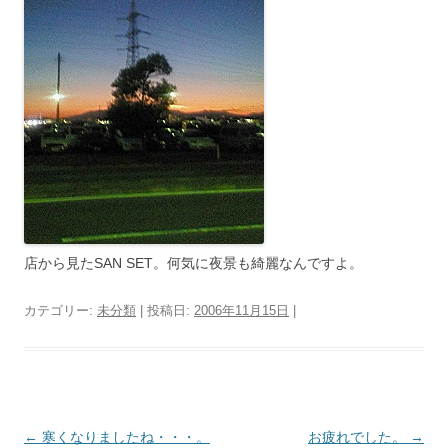
店から見たSAN SET。何気に夜景も綺麗なんですよ。
カテゴリー:
未分類
| 投稿日:
2006年11月15日
|
投
←
寒くなりましたね・・・。
お疲れでした。
→