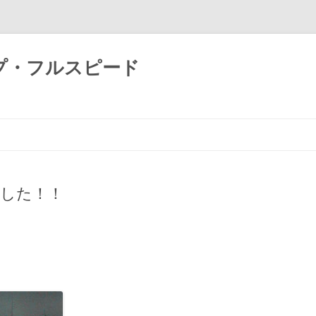
プ・フルスピード
コ
ン
テ
ン
ツ
へ
ス
ました！！
キ
ッ
プ