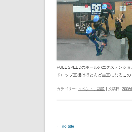
FULL SPEEDのボールのエクステンシ
ドロップ直後はほとんど垂直になるこの
カテゴリー:
イベント、話題
| 投稿日:
200
投
←
no title