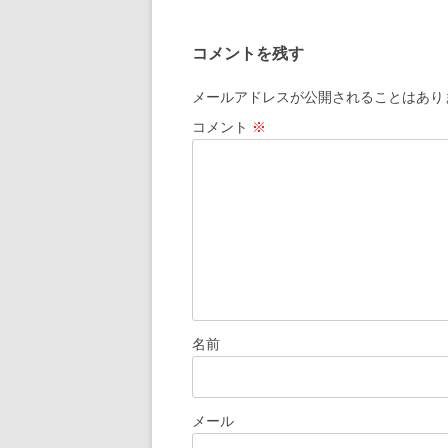
稿
ナ
コメントを残す
ビ
ゲ
メールアドレスが公開されることはあり
ー
コメント
※
シ
ョ
ン
名前
メール