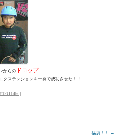
ドロップ
ョンからの
エクステンションを一発で成功させた！！
6年12月18日
|
福袋！！
→