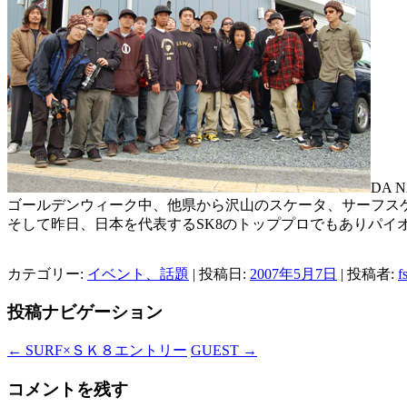
DA N
ゴールデンウィーク中、他県から沢山のスケータ、サーフス
そして昨日、日本を代表するSK8のトッププロでもありパイオニアそして
カテゴリー:
イベント、話題
| 投稿日:
2007年5月7日
|
投稿者:
f
投稿ナビゲーション
←
SURF×ＳＫ８エントリー
GUEST
→
コメントを残す