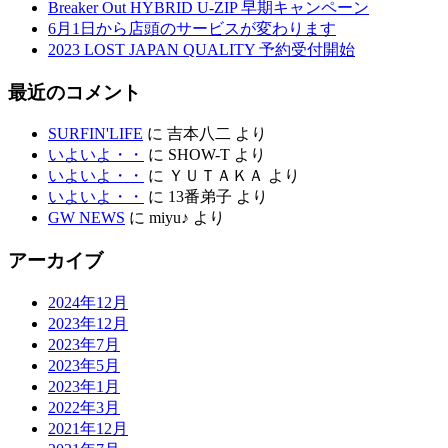
Breaker Out HYBRID U-ZIP 早期キャンペーン
6月1日から店頭のサービスが変わります
2023 LOST JAPAN QUALITY 予約受付開始
最近のコメント
SURFIN'LIFE
に
吉本八二
より
いよいよ・・
に
SHOW-T
より
いよいよ・・
に
ＹＵＴＡＫＡ
より
いよいよ・・
に
13番弟子
より
GW NEWS
に
miyu♪
より
アーカイブ
2024年12月
2023年12月
2023年7月
2023年5月
2023年1月
2022年3月
2021年12月