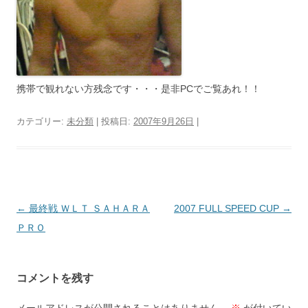
携帯で観れない方残念です・・・是非PCでご覧あれ！！
カテゴリー:
未分類
| 投稿日:
2007年9月26日
|
投
←
最終戦 ＷＬＴ ＳＡＨＡＲＡ
2007 FULL SPEED CUP
→
稿
ＰＲＯ
ナ
ビ
コメントを残す
ゲ
ー