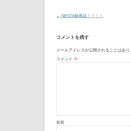
投
←
NESTA新商品！！！！
稿
ナ
コメントを残す
ビ
ゲ
メールアドレスが公開されることはあり
ー
コメント
※
シ
ョ
ン
名前