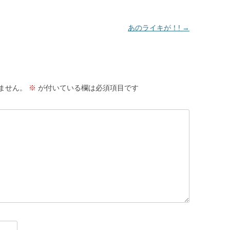
あのライキが！!
→
ません。
※
が付いている欄は必須項目です