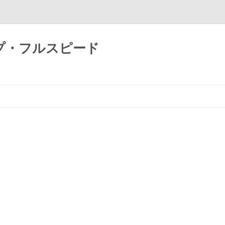
プ・フルスピード
コ
ン
テ
ン
ツ
へ
ス
キ
ッ
プ