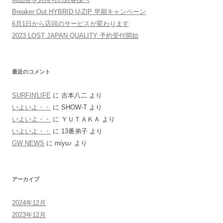
Breaker Out HYBRID U-ZIP 早期キャンペーン
6月1日から店頭のサービスが変わります
2023 LOST JAPAN QUALITY 予約受付開始
最近のコメント
SURFIN'LIFE
に
吉本八二
より
いよいよ・・
に
SHOW-T
より
いよいよ・・
に
ＹＵＴＡＫＡ
より
いよいよ・・
に
13番弟子
より
GW NEWS
に
miyu♪
より
アーカイブ
2024年12月
2023年12月