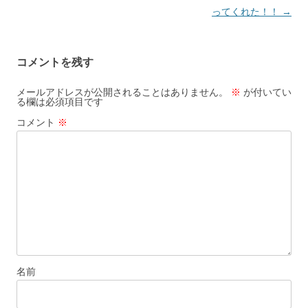
稿
ってくれた！！
→
ナ
ビ
コメントを残す
ゲ
ー
メールアドレスが公開されることはありません。
※
が付いてい
る欄は必須項目です
シ
コメント
※
ョ
ン
名前