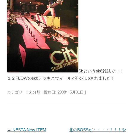
Sbというsk8雑誌です！
１２FLOWのsk8デッキとウィールがPick Upされました！
カテゴリー:
未分類
| 投稿日:
2008年5月31日
|
投
←
NESTA New ITEM
北のBOSSが・・・・！！！や