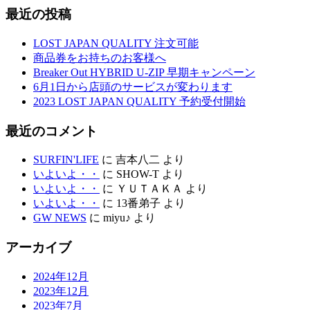
最近の投稿
LOST JAPAN QUALITY 注文可能
商品券をお持ちのお客様へ
Breaker Out HYBRID U-ZIP 早期キャンペーン
6月1日から店頭のサービスが変わります
2023 LOST JAPAN QUALITY 予約受付開始
最近のコメント
SURFIN'LIFE
に
吉本八二
より
いよいよ・・
に
SHOW-T
より
いよいよ・・
に
ＹＵＴＡＫＡ
より
いよいよ・・
に
13番弟子
より
GW NEWS
に
miyu♪
より
アーカイブ
2024年12月
2023年12月
2023年7月