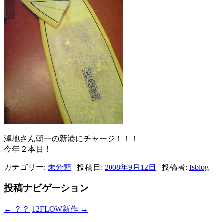
澤地さん朝一の新港にチャージ！！！
今年２本目！
カテゴリー:
未分類
| 投稿日:
2008年9月12日
|
投稿者:
fsblog
投稿ナビゲーション
←
？？
12FLOW新作
→