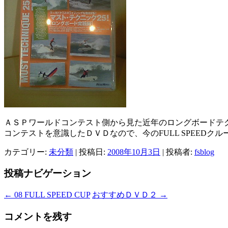
ＡＳＰワールドコンテスト側から見た近年のロングボードテ
コンテストを意識したＤＶＤなので、今のFULL SPEEDク
カテゴリー:
未分類
| 投稿日:
2008年10月3日
|
投稿者:
fsblog
投稿ナビゲーション
←
08 FULL SPEED CUP
おすすめＤＶＤ２
→
コメントを残す