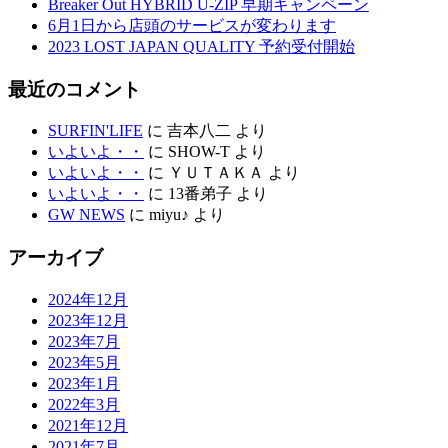
Breaker Out HYBRID U-ZIP 早期キャンペーン
6月1日から店頭のサービスが変わります
2023 LOST JAPAN QUALITY 予約受付開始
最近のコメント
SURFIN'LIFE
に
吉本八二
より
いよいよ・・
に
SHOW-T
より
いよいよ・・
に
ＹＵＴＡＫＡ
より
いよいよ・・
に
13番弟子
より
GW NEWS
に
miyu♪
より
アーカイブ
2024年12月
2023年12月
2023年7月
2023年5月
2023年1月
2022年3月
2021年12月
2021年7月