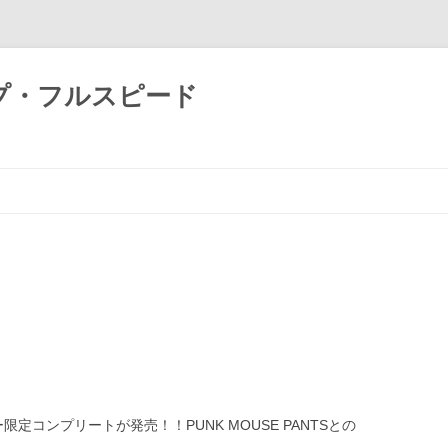
プ・フルスピード
コ
ン
テ
ン
ツ
へ
ス
キ
ッ
プ
限定コンプリートが発売！！PUNK MOUSE PANTSとの