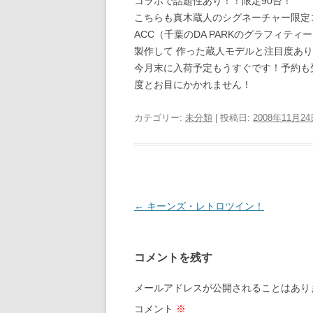
コラボで話題性あり！！限定90台！
こちらも真木蔵人のシグネーチャー限定
ACC（千葉のDA PARKのグラフィ
製作して 作った蔵人モデルと注目度あり
今月末に入荷予定もうすぐです！予約も
度とお目にかかれません！
カテゴリー:
未分類
| 投稿日:
2008年11月2
投
←
キーンズ・レトロツイン！
稿
ナ
コメントを残す
ビ
ゲ
メールアドレスが公開されることはあり
ー
コメント
※