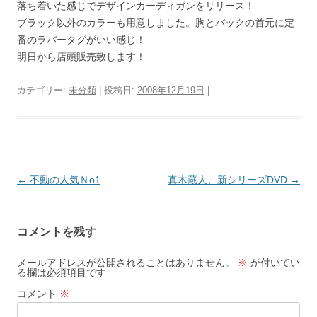
落ち着いた感じでデザインカーディガンをリリース！
ブラック以外のカラーも用意しました。胸とバックの首元に定
番のラバータグがいい感じ！
明日から店頭販売致します！
カテゴリー:
未分類
| 投稿日:
2008年12月19日
|
投
←
不動の人気Ｎo1
真木蔵人、新シリーズDVD
→
稿
ナ
コメントを残す
ビ
ゲ
メールアドレスが公開されることはありません。
※
が付いてい
る欄は必須項目です
ー
コメント
※
シ