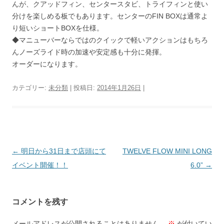
んが、クアッドフィン、センタースタビ、トライフィンと使い
分けを楽しめる板でもあります。センターのFIN BOXは通常よ
り短いショートBOXを仕様。
◆マニューバーならではのクイックで軽いアクションはもちろ
んノーズライド時の加速や安定感も十分に発揮。
オーダーになります。
カテゴリー:
未分類
| 投稿日:
2014年1月26日
|
投
←
明日から31日まで店頭にて
TWELVE FLOW MINI LONG
稿
イベント開催！！
6.0”
→
ナ
ビ
コメントを残す
ゲ
ー
メールアドレスが公開されることはありません。
※
が付いてい