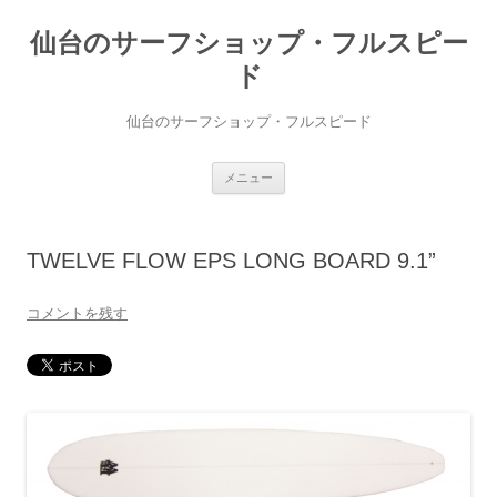
仙台のサーフショップ・フルスピー
ド
仙台のサーフショップ・フルスピード
コ
メニュー
ン
テ
ン
ツ
へ
TWELVE FLOW EPS LONG BOARD 9.1”
ス
キ
ッ
プ
コメントを残す