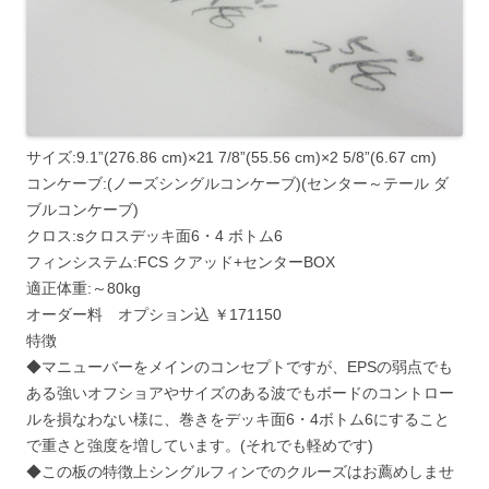
サイズ:9.1”(276.86 cm)×21 7/8”(55.56 cm)×2 5/8”(6.67 cm)
コンケーブ:(ノーズシングルコンケーブ)(センター～テール ダ
ブルコンケーブ)
クロス:sクロスデッキ面6・4 ボトム6
フィンシステム:FCS クアッド+センターBOX
適正体重:～80kg
オーダー料 オプション込 ￥171150
特徴
◆マニューバーをメインのコンセプトですが、EPSの弱点でも
ある強いオフショアやサイズのある波でもボードのコントロー
ルを損なわない様に、巻きをデッキ面6・4ボトム6にすること
で重さと強度を増しています。(それでも軽めです)
◆この板の特徴上シングルフィンでのクルーズはお薦めしませ