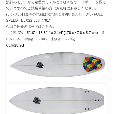
流行のモデルから定番のモデルまで様々なサーフボードを揃え
ていますのでご試乗希望の方はお気軽にお越しください。
(レンタル料金等の詳細はお気軽にお問い合わせ下さい FULL
SPEED TEL 022-388-7781)
今回ご紹介のボードはこちら↓
5
10
x 18 3/4
x 2 1/4
(178 x 47.6 x 5.7 cm)
１２FLOW
’
″
″
″
５
FIN FCS
中級者65～70kg 上級者68～73kg
CL値
25.9cl