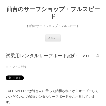
仙台のサーフショップ・フルスピー
ド
仙台のサーフショップ・フルスピード
コ
メニュー
ン
テ
ン
ツ
へ
試乗用レンタルサーフボード紹介 ｖoｌ. 4
ス
キ
ッ
プ
コメントを残す
FULL SPEEDでは皆さんに乗って納得されてからオーダーして
いただくための試乗レンタルサーフボードをご用意していま
す。