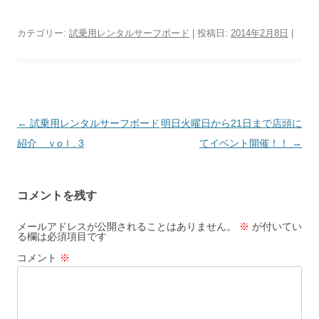
カテゴリー:
試乗用レンタルサーフボード
| 投稿日:
2014年2月8日
|
投
←
試乗用レンタルサーフボード
明日火曜日から21日まで店頭に
稿
紹介 ｖoｌ. 3
てイベント開催！！
→
ナ
ビ
コメントを残す
ゲ
ー
メールアドレスが公開されることはありません。
※
が付いてい
る欄は必須項目です
シ
コメント
※
ョ
ン