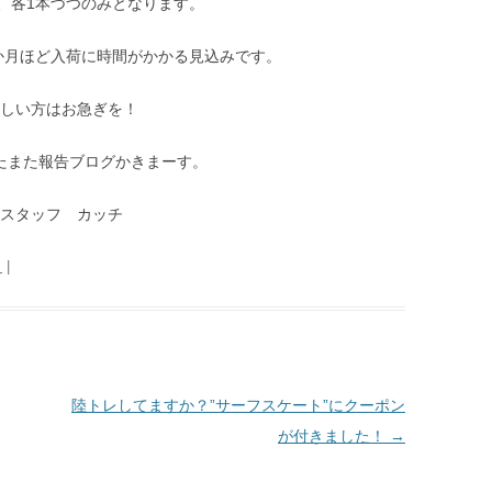
、各1本づつのみとなります。
か月ほど入荷に時間がかかる見込みです。
欲しい方はお急ぎを！
たまた報告ブログかきまーす。
スタッフ カッチ
日
|
陸トレしてますか？”サーフスケート”にクーポン
が付きました！
→