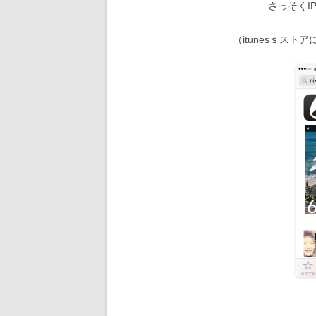
さっそくI
（itunesｓスト