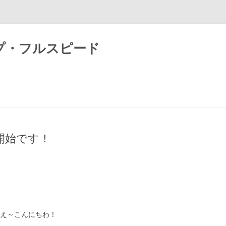
プ・フルスピード
コ
ン
テ
ン
ツ
へ
ス
発売開始です！
キ
ッ
プ
え～こんにちわ！