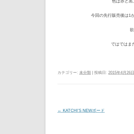
色は赤と黒
今回の先行販売後は1
ではではま
カテゴリー:
未分類
| 投稿日:
2015年4月26
投
←
KATCHI’S NEWボード
稿
ナ