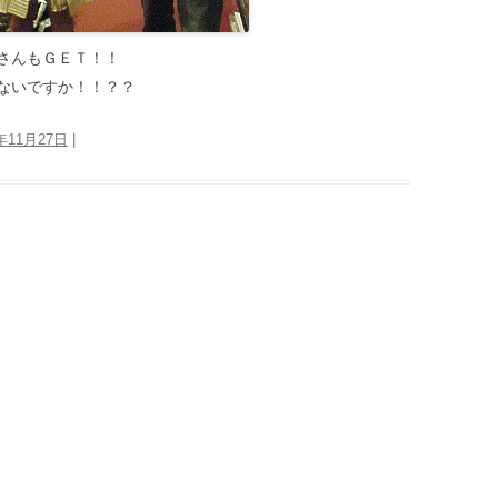
さんもＧＥＴ！！
ないですか！！？？
6年11月27日
|