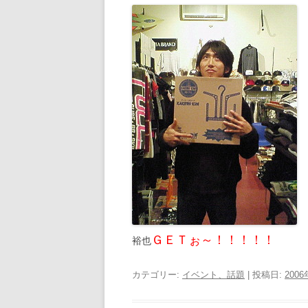
ＧＥＴぉ～！！！！！
裕也
カテゴリー:
イベント、話題
| 投稿日:
200