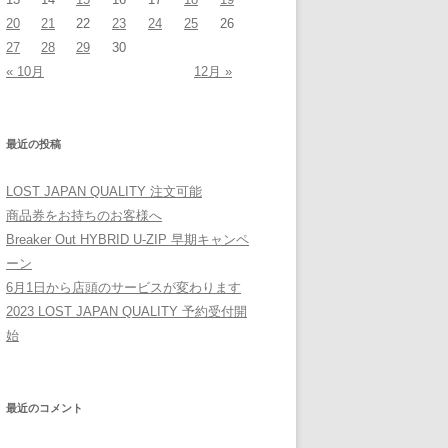
20
21
22
23
24
25
26
27
28
29
30
« 10月
12月 »
最近の投稿
LOST JAPAN QUALITY 注文可能
商品券をお持ちのお客様へ
Breaker Out HYBRID U-ZIP 早期キャンペ
ーン
6月1日から店頭のサービスが変わります
2023 LOST JAPAN QUALITY 予約受付開
始
最近のコメント