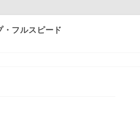
プ・フルスピード
コ
ン
テ
ン
ツ
へ
ス
キ
ッ
プ