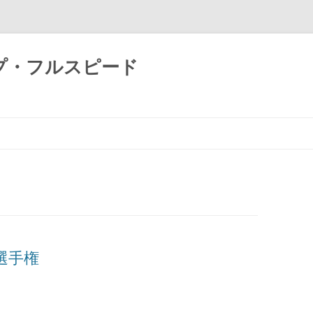
プ・フルスピード
コ
ン
テ
ン
ツ
へ
ス
キ
ッ
プ
選手権