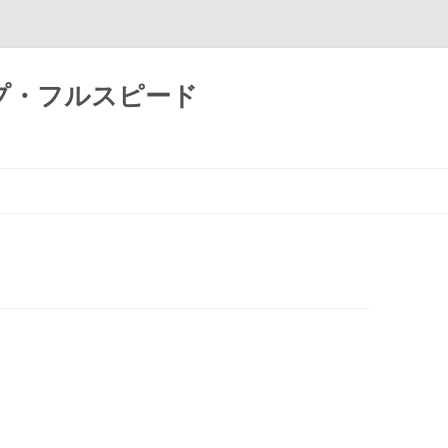
プ・フルスピード
コ
ン
テ
ン
ツ
へ
ス
キ
ッ
プ