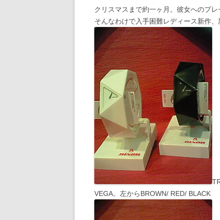
クリスマスまで約一ヶ月。彼女へのプレゼ
そんなわけで入手困難レディース新作、
T
VEGA。左からBROWN/ RED/ BLACK