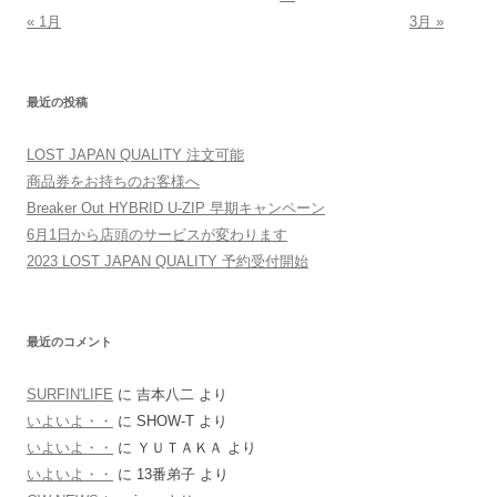
« 1月
3月 »
最近の投稿
LOST JAPAN QUALITY 注文可能
商品券をお持ちのお客様へ
Breaker Out HYBRID U-ZIP 早期キャンペーン
6月1日から店頭のサービスが変わります
2023 LOST JAPAN QUALITY 予約受付開始
最近のコメント
SURFIN'LIFE
に
吉本八二
より
いよいよ・・
に
SHOW-T
より
いよいよ・・
に
ＹＵＴＡＫＡ
より
いよいよ・・
に
13番弟子
より