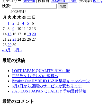
カテゴリー:
未分類
| 投稿日:
2008年4月15日
|
投稿者:
fsblog
検索:
2008年4月
月
火
水
木
金
土
日
1
2
3
4
5
6
7
8
9
10
11
12
13
14
15
16
17
18
19
20
21
22
23
24
25
26
27
28
29
30
« 3月
5月 »
最近の投稿
LOST JAPAN QUALITY 注文可能
商品券をお持ちのお客様へ
Breaker Out HYBRID U-ZIP 早期キャンペーン
6月1日から店頭のサービスが変わります
2023 LOST JAPAN QUALITY 予約受付開始
最近のコメント