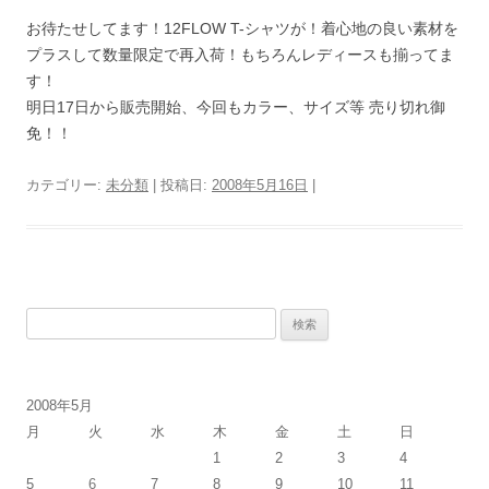
お待たせしてます！12FLOW T-シャツが！着心地の良い素材を
プラスして数量限定で再入荷！もちろんレディースも揃ってま
す！
明日17日から販売開始、今回もカラー、サイズ等 売り切れ御
免！！
カテゴリー:
未分類
| 投稿日:
2008年5月16日
|
検
索:
2008年5月
月
火
水
木
金
土
日
1
2
3
4
5
6
7
8
9
10
11