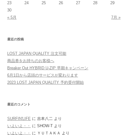
23
24
25
26
27
28
29
30
« 5月
7月 »
最近の投稿
LOST JAPAN QUALITY 注文可能
商品券をお持ちのお客様へ
Breaker Out HYBRID U-ZIP 早期キャンペーン
6月1日から店頭のサービスが変わります
2023 LOST JAPAN QUALITY 予約受付開始
最近のコメント
SURFIN'LIFE
に
吉本八二
より
いよいよ・・
に
SHOW-T
より
いよいよ・・
に
ＹＵＴＡＫＡ
より