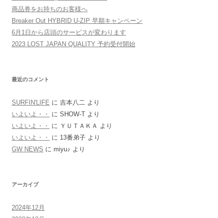
商品券をお持ちのお客様へ
Breaker Out HYBRID U-ZIP 早期キャンペーン
6月1日から店頭のサービスが変わります
2023 LOST JAPAN QUALITY 予約受付開始
最近のコメント
SURFIN'LIFE
に
吉本八二
より
いよいよ・・
に
SHOW-T
より
いよいよ・・
に
ＹＵＴＡＫＡ
より
いよいよ・・
に
13番弟子
より
GW NEWS
に
miyu♪
より
アーカイブ
2024年12月