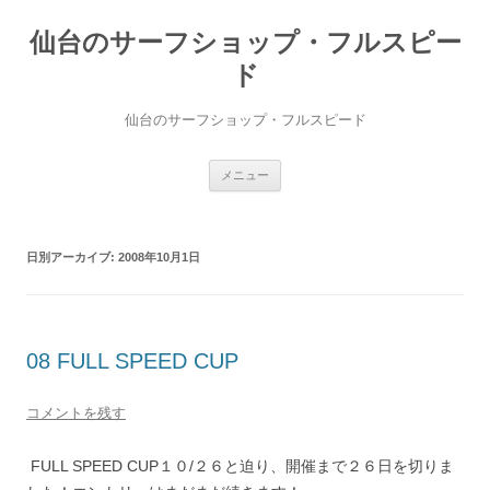
仙台のサーフショップ・フルスピー
ド
仙台のサーフショップ・フルスピード
コ
メニュー
ン
テ
ン
ツ
へ
日別アーカイブ:
2008年10月1日
ス
キ
ッ
プ
08 FULL SPEED CUP
コメントを残す
FULL SPEED CUP１０/２６と迫り、開催まで２６日を切りま