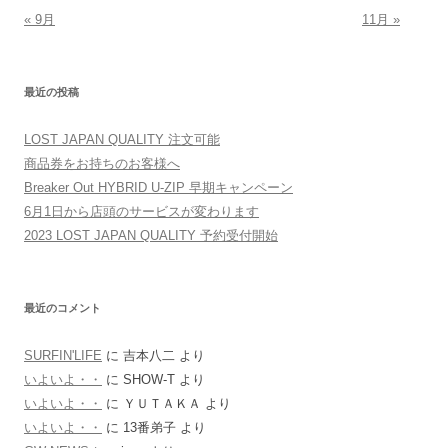
« 9月
11月 »
最近の投稿
LOST JAPAN QUALITY 注文可能
商品券をお持ちのお客様へ
Breaker Out HYBRID U-ZIP 早期キャンペーン
6月1日から店頭のサービスが変わります
2023 LOST JAPAN QUALITY 予約受付開始
最近のコメント
SURFIN'LIFE
に
吉本八二
より
いよいよ・・
に
SHOW-T
より
いよいよ・・
に
ＹＵＴＡＫＡ
より
いよいよ・・
に
13番弟子
より