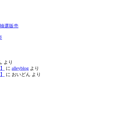
200 抽選販売
売
ん
より
】
に
alleyblog
より
】
に
おいどん
より