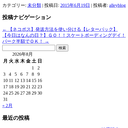
カテゴリー:
未分類
| 投稿日:
2015年6月19日
|
投稿者:
alleyblog
投稿ナビゲーション
←
【ネコポス】発送方法を使い分ける【レターパック】
【今日はなんの日？】ＧＯ！！スケートボーディングデイ！
パーク半額でＯＫ！
→
検
索:
2026年8月
月
火
水
木
金
土
日
1
2
3
4
5
6
7
8
9
10
11
12
13
14
15
16
17
18
19
20
21
22
23
24
25
26
27
28
29
30
31
« 2月
最近の投稿