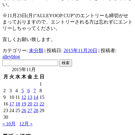
い。
※11月23日(月)”ALLEYOOP CUP”のエントリーも締切がせ
まっておりますので、エントリーされる方は忘れずにエント
リーしちゃってください。
宜しくお願い致します。
カテゴリー:
未分類
| 投稿日:
2015年11月20日
|
投稿者:
alleyblog
検
索:
2015年11月
月
火
水
木
金
土
日
1
2
3
4
5
6
7
8
9
10
11
12
13
14
15
16
17
18
19
20
21
22
23
24
25
26
27
28
29
30
« 10月
12月 »