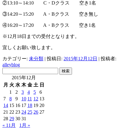
②13:10～14:10 C・Dクラス 空き1名
③14:20～15:20 A・Bクラス 空き無し
④16:20～17:20 A・Bクラス 空き1名
※12月18日までの受付となります。
宜しくお願い致します。
カテゴリー:
未分類
| 投稿日:
2015年12月12日
|
投稿者:
alleyblog
検
索:
2015年12月
月
火
水
木
金
土
日
1
2
3
4
5
6
7
8
9
10
11
12
13
14
15
16
17
18
19
20
21
22
23
24
25
26
27
28
29
30
31
« 11月
1月 »