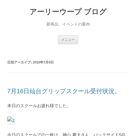
アーリーウープ ブログ
新商品、イベントの案内
コ
メニュー
ン
テ
ン
ツ
へ
日別アーカイブ:
2016年7月9日
ス
キ
ッ
プ
7月16日仙台グリップスクール受付状況。
本日のスクールお疲れ様でした。
今日のスクールでの一枚は、神山 慶太さん、バックサイド5/0