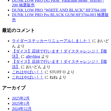
DUNK LOW PRO OG PRM “Parachute Beige” HJ0367-
200 抽選販売
DUNK LOW PRO “WHITE AND BLACK” HF3704-100
DUNK LOW PRO Pro BLACK GUM HF3704-003 抽選販
売
最近のコメント
ライダーステッカーリニューアルしました！
に
おいど
ん
より
【ダイス】店頭で行います！ダイスチャレンジ！【復
活】
に
alleyblog
より
【ダイス】店頭で行います！ダイスチャレンジ！【復
活】
に
おいどん
より
これはやばい！！
に
STUFF O
より
これはやばい！！
に
ねね
より
アーカイブ
2025年2月
2025年1月
2024年12月