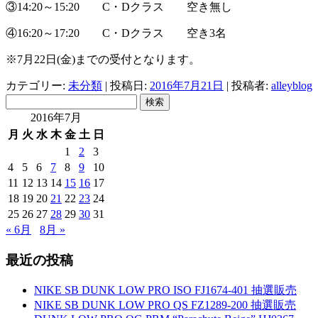
③14:20～15:20 C・Dクラス 空き無し
④16:20～17:20 C・Dクラス 空き3名
※7月22日(金)までの受付となります。
カテゴリー:
未分類
| 投稿日:
2016年7月21日
|
投稿者:
alleyblog
検
索:
2016年7月
月
火
水
木
金
土
日
1
2
3
4
5
6
7
8
9
10
11
12
13
14
15
16
17
18
19
20
21
22
23
24
25
26
27
28
29
30
31
« 6月
8月 »
最近の投稿
NIKE SB DUNK LOW PRO ISO FJ1674-401 抽選販売
NIKE SB DUNK LOW PRO QS FZ1289-200 抽選販売