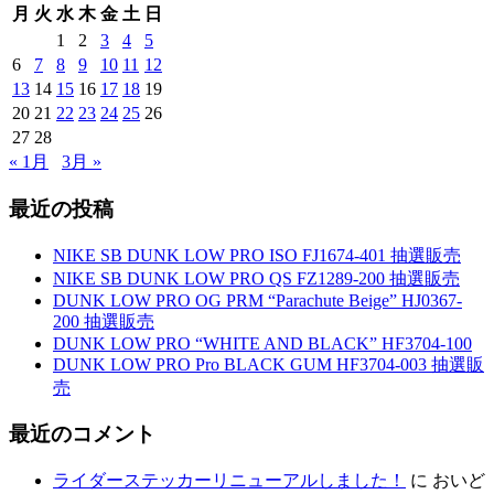
月
火
水
木
金
土
日
1
2
3
4
5
6
7
8
9
10
11
12
13
14
15
16
17
18
19
20
21
22
23
24
25
26
27
28
« 1月
3月 »
最近の投稿
NIKE SB DUNK LOW PRO ISO FJ1674-401 抽選販売
NIKE SB DUNK LOW PRO QS FZ1289-200 抽選販売
DUNK LOW PRO OG PRM “Parachute Beige” HJ0367-
200 抽選販売
DUNK LOW PRO “WHITE AND BLACK” HF3704-100
DUNK LOW PRO Pro BLACK GUM HF3704-003 抽選販
売
最近のコメント
ライダーステッカーリニューアルしました！
に
おいど