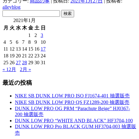
カテゴリー:
商品の事
| 投稿日:
2021年1月27日
|
投稿者:
alleyblog
検
索:
2021年1月
月
火
水
木
金
土
日
1
2
3
4
5
6
7
8
9
10
11
12
13
14
15
16
17
18
19
20
21
22
23
24
25
26
27
28
29
30
31
« 12月
2月 »
最近の投稿
NIKE SB DUNK LOW PRO ISO FJ1674-401 抽選販売
NIKE SB DUNK LOW PRO QS FZ1289-200 抽選販売
DUNK LOW PRO OG PRM “Parachute Beige” HJ0367-
200 抽選販売
DUNK LOW PRO “WHITE AND BLACK” HF3704-100
DUNK LOW PRO Pro BLACK GUM HF3704-003 抽選販
売