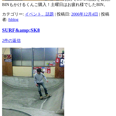
BINもかけるくんご購入！土曜日はお疲れ様でしたBIN。
カテゴリー:
イベント、話題
| 投稿日:
2006年12月4日
|
投稿
者:
fsblog
SURF&amp;SK8
2件の返信