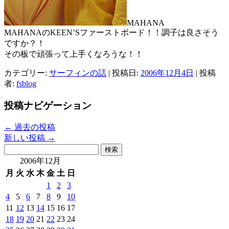
MAHANA
MAHANAのKEEN’Sファーストボード！！調子は良さそう
ですか？！
その板で頑張って上手くなろうな！！
カテゴリー:
サーフィンの話
| 投稿日:
2006年12月4日
|
投稿
者:
fsblog
投稿ナビゲーション
←
過去の投稿
新しい投稿
→
検
索:
2006年12月
月
火
水
木
金
土
日
1
2
3
4
5
6
7
8
9
10
11
12
13
14
15
16
17
18
19
20
21
22
23
24