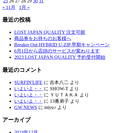
25
26
27
28
29
30
31
« 11月
1月 »
最近の投稿
LOST JAPAN QUALITY 注文可能
商品券をお持ちのお客様へ
Breaker Out HYBRID U-ZIP 早期キャンペーン
6月1日から店頭のサービスが変わります
2023 LOST JAPAN QUALITY 予約受付開始
最近のコメント
SURFIN'LIFE
に
吉本八二
より
いよいよ・・
に
SHOW-T
より
いよいよ・・
に
ＹＵＴＡＫＡ
より
いよいよ・・
に
13番弟子
より
GW NEWS
に
miyu♪
より
アーカイブ
2024年12月