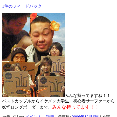
1件のフィードバック
みんな持ってますね！！
ベストカップルからイケメン大学生、初心者サーファーから
みんな持ってます！！
妖怪ロングボーダーまで、
カテゴリー:
イベント、話題
| 投稿日:
2006年12月6日
|
投稿