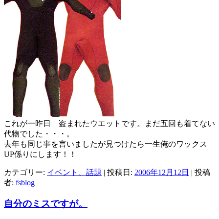
これが一昨日 盗まれたウエットです。まだ五回も着てない
代物でした・・・。
去年も同じ事を言いましたが見つけたら一生俺のワックス
UP係りにします！！
カテゴリー:
イベント、話題
| 投稿日:
2006年12月12日
|
投稿
者:
fsblog
自分のミスですが。