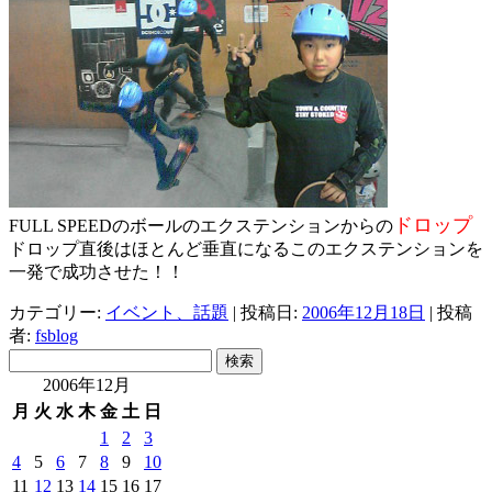
ドロップ
FULL SPEEDのボールのエクステンションからの
ドロップ直後はほとんど垂直になるこのエクステンションを
一発で成功させた！！
カテゴリー:
イベント、話題
| 投稿日:
2006年12月18日
|
投稿
者:
fsblog
検
索:
2006年12月
月
火
水
木
金
土
日
1
2
3
4
5
6
7
8
9
10
11
12
13
14
15
16
17