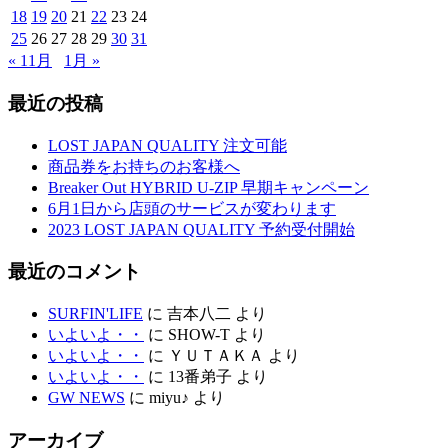
18
19
20
21
22
23
24
25
26
27
28
29
30
31
« 11月
1月 »
最近の投稿
LOST JAPAN QUALITY 注文可能
商品券をお持ちのお客様へ
Breaker Out HYBRID U-ZIP 早期キャンペーン
6月1日から店頭のサービスが変わります
2023 LOST JAPAN QUALITY 予約受付開始
最近のコメント
SURFIN'LIFE
に
吉本八二
より
いよいよ・・
に
SHOW-T
より
いよいよ・・
に
ＹＵＴＡＫＡ
より
いよいよ・・
に
13番弟子
より
GW NEWS
に
miyu♪
より
アーカイブ