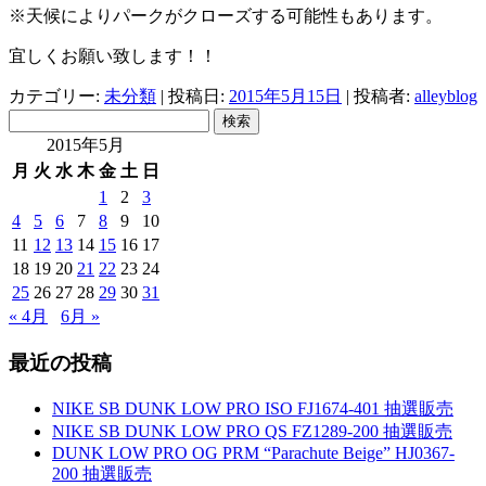
※天候によりパークがクローズする可能性もあります。
宜しくお願い致します！！
カテゴリー:
未分類
| 投稿日:
2015年5月15日
|
投稿者:
alleyblog
検
索:
2015年5月
月
火
水
木
金
土
日
1
2
3
4
5
6
7
8
9
10
11
12
13
14
15
16
17
18
19
20
21
22
23
24
25
26
27
28
29
30
31
« 4月
6月 »
最近の投稿
NIKE SB DUNK LOW PRO ISO FJ1674-401 抽選販売
NIKE SB DUNK LOW PRO QS FZ1289-200 抽選販売
DUNK LOW PRO OG PRM “Parachute Beige” HJ0367-
200 抽選販売