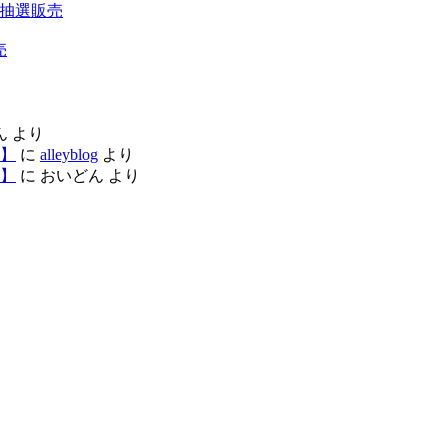
200 抽選販売
売
ん
より
】
に
alleyblog
より
】
に
おいどん
より