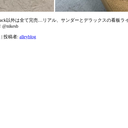
！black以外は全て完売…リアル、サンダーとデラックスの看板
ikesb
日
|
投稿者:
alleyblog