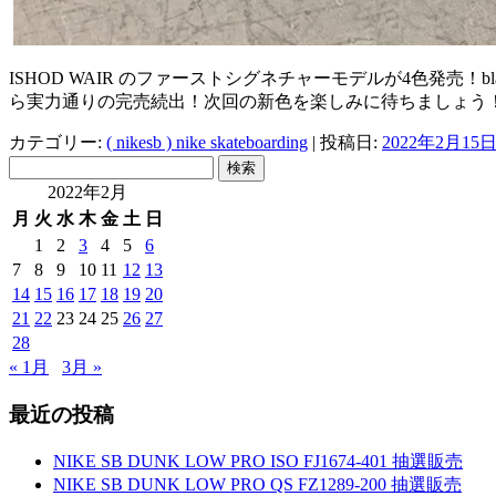
ISHOD WAIR のファーストシグネチャーモデルが4色発売
ら実力通りの完売続出！次回の新色を楽しみに待ちましょう！@n
カテゴリー:
( nikesb ) nike skateboarding
| 投稿日:
2022年2月15
検
索:
2022年2月
月
火
水
木
金
土
日
1
2
3
4
5
6
7
8
9
10
11
12
13
14
15
16
17
18
19
20
21
22
23
24
25
26
27
28
« 1月
3月 »
最近の投稿
NIKE SB DUNK LOW PRO ISO FJ1674-401 抽選販売
NIKE SB DUNK LOW PRO QS FZ1289-200 抽選販売