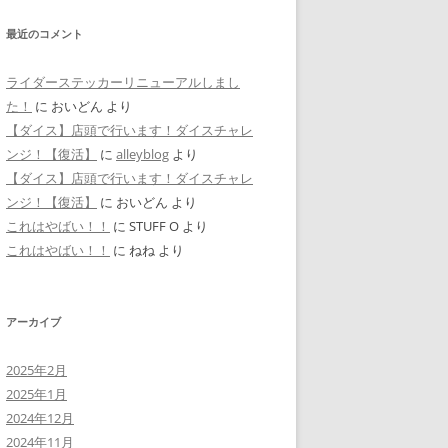
最近のコメント
ライダーステッカーリニューアルしまし
た！
に
おいどん
より
【ダイス】店頭で行います！ダイスチャレ
ンジ！【復活】
に
alleyblog
より
【ダイス】店頭で行います！ダイスチャレ
ンジ！【復活】
に
おいどん
より
これはやばい！！
に
STUFF O
より
これはやばい！！
に
ねね
より
アーカイブ
2025年2月
2025年1月
2024年12月
2024年11月