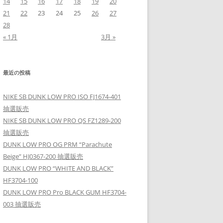
14
15
16
17
18
19
20
21
22
23
24
25
26
27
28
« 1月
3月 »
最近の投稿
NIKE SB DUNK LOW PRO ISO FJ1674-401
抽選販売
NIKE SB DUNK LOW PRO QS FZ1289-200
抽選販売
DUNK LOW PRO OG PRM “Parachute
Beige” HJ0367-200 抽選販売
DUNK LOW PRO “WHITE AND BLACK”
HF3704-100
DUNK LOW PRO Pro BLACK GUM HF3704-
003 抽選販売