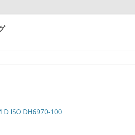
グ
コ
ン
テ
ン
ツ
へ
ス
キ
ッ
プ
ID ISO DH6970-100