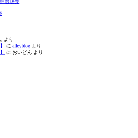
200 抽選販売
売
ん
より
】
に
alleyblog
より
】
に
おいどん
より