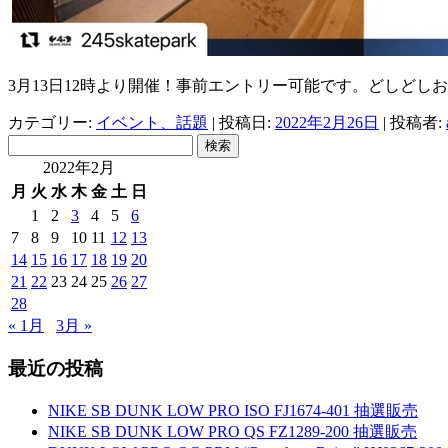
3月13日12時より開催！事前エントリー可能です。どしどし
カテゴリー:
イベント、話題
| 投稿日:
2022年2月26日
|
投稿者:
検
索:
2022年2月
月
火
水
木
金
土
日
1
2
3
4
5
6
7
8
9
10
11
12
13
14
15
16
17
18
19
20
21
22
23
24
25
26
27
28
« 1月
3月 »
最近の投稿
NIKE SB DUNK LOW PRO ISO FJ1674-401 抽選販売
NIKE SB DUNK LOW PRO QS FZ1289-200 抽選販売