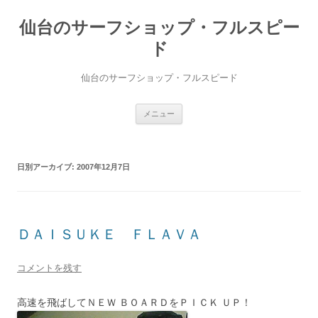
仙台のサーフショップ・フルスピー
ド
仙台のサーフショップ・フルスピード
コ
メニュー
ン
テ
ン
ツ
へ
日別アーカイブ:
2007年12月7日
ス
キ
ッ
プ
ＤＡＩＳＵＫＥ ＦＬＡＶＡ
コメントを残す
高速を飛ばしてＮＥＷ ＢＯＡＲＤをＰＩＣＫ ＵＰ！