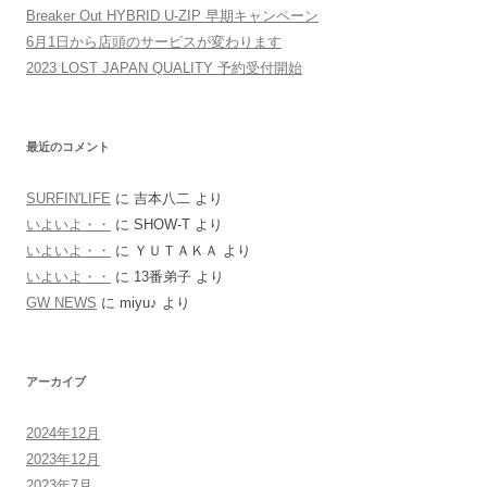
Breaker Out HYBRID U-ZIP 早期キャンペーン
6月1日から店頭のサービスが変わります
2023 LOST JAPAN QUALITY 予約受付開始
最近のコメント
SURFIN'LIFE
に
吉本八二
より
いよいよ・・
に
SHOW-T
より
いよいよ・・
に
ＹＵＴＡＫＡ
より
いよいよ・・
に
13番弟子
より
GW NEWS
に
miyu♪
より
アーカイブ
2024年12月
2023年12月
2023年7月