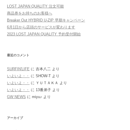
LOST JAPAN QUALITY 注文可能
商品券をお持ちのお客様へ
Breaker Out HYBRID U-ZIP 早期キャンペーン
6月1日から店頭のサービスが変わります
2023 LOST JAPAN QUALITY 予約受付開始
最近のコメント
SURFIN'LIFE
に
吉本八二
より
いよいよ・・
に
SHOW-T
より
いよいよ・・
に
ＹＵＴＡＫＡ
より
いよいよ・・
に
13番弟子
より
GW NEWS
に
miyu♪
より
アーカイブ