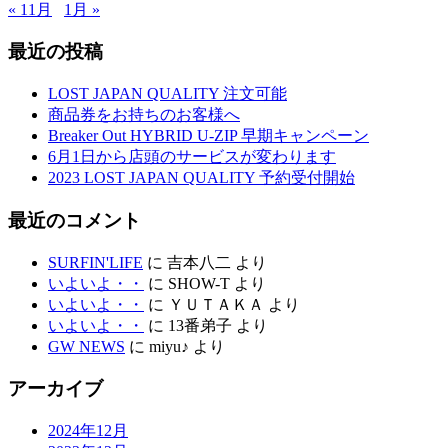
« 11月
1月 »
最近の投稿
LOST JAPAN QUALITY 注文可能
商品券をお持ちのお客様へ
Breaker Out HYBRID U-ZIP 早期キャンペーン
6月1日から店頭のサービスが変わります
2023 LOST JAPAN QUALITY 予約受付開始
最近のコメント
SURFIN'LIFE
に
吉本八二
より
いよいよ・・
に
SHOW-T
より
いよいよ・・
に
ＹＵＴＡＫＡ
より
いよいよ・・
に
13番弟子
より
GW NEWS
に
miyu♪
より
アーカイブ
2024年12月