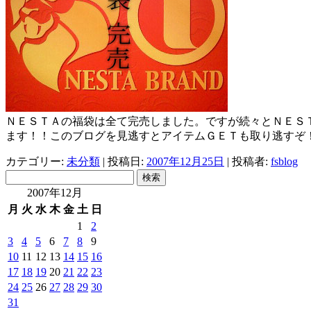
ＮＥＳＴＡの福袋は全て完売しました。ですが続々とＮＥＳ
ます！！このブログを見逃すとアイテムＧＥＴも取り逃すぞ
カテゴリー:
未分類
| 投稿日:
2007年12月25日
|
投稿者:
fsblog
検
索:
2007年12月
月
火
水
木
金
土
日
1
2
3
4
5
6
7
8
9
10
11
12
13
14
15
16
17
18
19
20
21
22
23
24
25
26
27
28
29
30
31