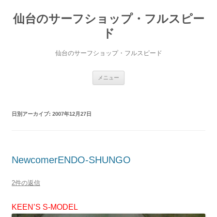
仙台のサーフショップ・フルスピー
ド
仙台のサーフショップ・フルスピード
コ
メニュー
ン
テ
ン
ツ
へ
日別アーカイブ:
2007年12月27日
ス
キ
ッ
プ
NewcomerENDO-SHUNGO
2件の返信
KEEN’S S-MODEL