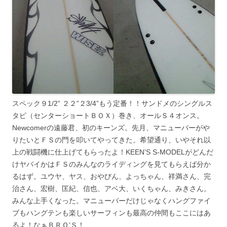
スペック９1/2” ２２”２3/4”もう定番！！サンドメのシングルス
タビ（センターショートＢＯＸ）巻き、オールＳ４オンス。
Newcomerの遠藤君、初のキーンズ。先月、マニューバーがや
りたいとＦＳの門を叩いてやってきた。希望通り、いやそれ以
上の戦闘機に仕上げてもらったよ！KEEN’S S-MODELがどんだ
けヤバイかはＦＳのみんなのライディングを見てもらえば分か
るはず。ユウヤ、ヤス、おやびん、よっちゃん、祥満さん、完
治さん、宏樹、匡紀、信也、アベ大、いくちゃん、みきさん。
みんな上手くなった。マニューバーだけじゃなくハングファイ
ブもハングテンも楽しいサーフィンも最高の仲間もここにはあ
るよ！なぁＢＲＯ’Ｓ！