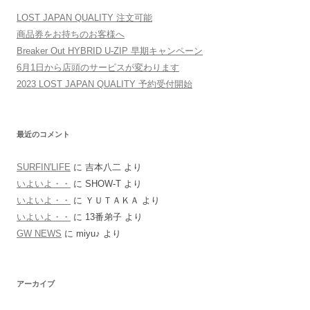
LOST JAPAN QUALITY 注文可能
商品券をお持ちのお客様へ
Breaker Out HYBRID U-ZIP 早期キャンペーン
6月1日から店頭のサービスが変わります
2023 LOST JAPAN QUALITY 予約受付開始
最近のコメント
SURFIN'LIFE
に
吉本八二
より
いよいよ・・
に
SHOW-T
より
いよいよ・・
に
ＹＵＴＡＫＡ
より
いよいよ・・
に
13番弟子
より
GW NEWS
に
miyu♪
より
アーカイブ