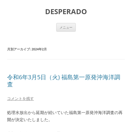
DESPERADO
コ
メニュー
ン
テ
ン
ツ
へ
月別アーカイブ:
2024年2月
ス
キ
ッ
プ
令和6年3月5日（火) 福島第一原発沖海洋調
査
コメントを残す
処理水放出から延期が続いていた福島第一原発沖海洋調査の再
開が決定いたしました。