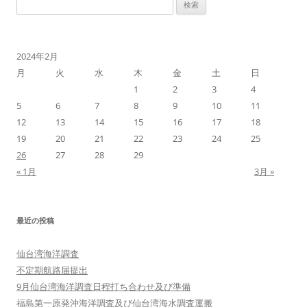
検
索:
2024年2月
月
火
水
木
金
土
日
1
2
3
4
5
6
7
8
9
10
11
12
13
14
15
16
17
18
19
20
21
22
23
24
25
26
27
28
29
« 1月
3月 »
最近の投稿
仙台湾海洋調査
不定期航路届提出
9月仙台湾海洋調査日程打ち合わせ及び準備
福島第一原発沖海洋調査及び仙台湾海水調査運搬